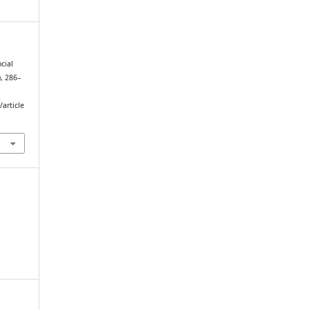
ocial
4), 286–
article