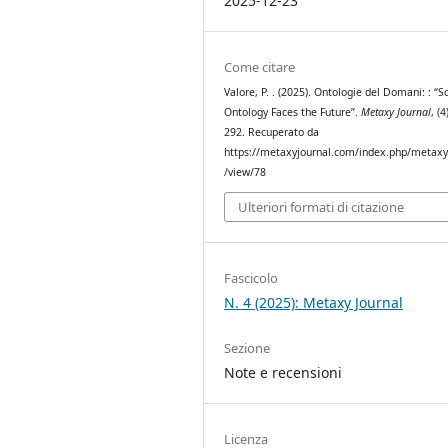
2025-12-23
Come citare
Valore, P. . (2025). Ontologie del Domani: : “S
Ontology Faces the Future”.
Metaxy Journal
, (
292. Recuperato da
https://metaxyjournal.com/index.php/metaxy/
/view/78
Ulteriori formati di citazione
Fascicolo
N. 4 (2025): Metaxy Journal
Sezione
Note e recensioni
Licenza